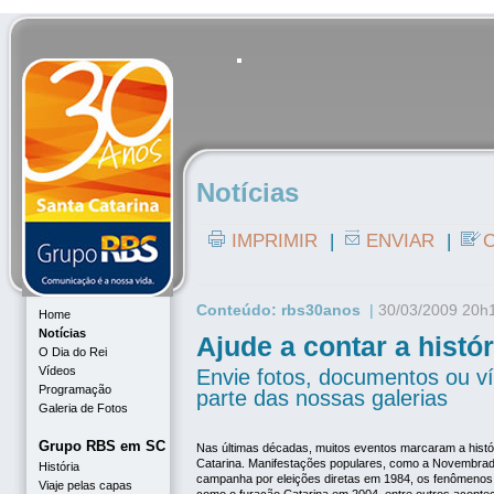
Notícias
IMPRIMIR
|
ENVIAR
|
C
Conteúdo: rbs30anos
|
30/03/2009 20h
Home
Notícias
Ajude a contar a histó
O Dia do Rei
Vídeos
Envie fotos, documentos ou ví
Programação
parte das nossas galerias
Galeria de Fotos
Grupo RBS em SC
Nas últimas décadas, muitos eventos marcaram a histó
Catarina. Manifestações populares, como a Novembra
História
campanha por eleições diretas em 1984, os fenômenos 
Viaje pelas capas