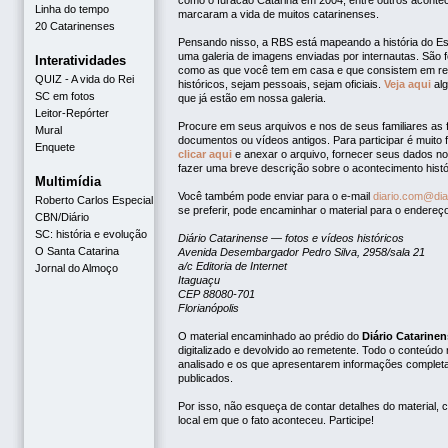
como o furacão Catarina em 2004, entre outros aconte
Linha do tempo
marcaram a vida de muitos catarinenses.
20 Catarinenses
Pensando nisso, a RBS está mapeando a história do Es
uma galeria de imagens enviadas por internautas. São f
Interatividades
como as que você tem em casa e que consistem em re
QUIZ - A vida do Rei
históricos, sejam pessoais, sejam oficiais.
Veja aqui
alg
SC em fotos
que já estão em nossa galeria.
Leitor-Repórter
Procure em seus arquivos e nos de seus familiares as f
Mural
documentos ou vídeos antigos. Para participar é muito f
Enquete
clicar aqui
e anexar o arquivo, fornecer seus dados no 
fazer uma breve descrição sobre o acontecimento histó
Multimídia
Você também pode enviar para o e-mail
diario.com@dia
Roberto Carlos Especial
se preferir, pode encaminhar o material para o endereç
CBN/Diário
SC: história e evolução
Diário Catarinense — fotos e vídeos históricos
O Santa Catarina
Avenida Desembargador Pedro Silva, 2958/sala 21
a/c Editoria de Internet
Jornal do Almoço
Itaguaçu
CEP 88080-701
Florianópolis
O material encaminhado ao prédio do
Diário Catarine
digitalizado e devolvido ao remetente. Todo o conteúdo
analisado e os que apresentarem informações complet
publicados.
Por isso, não esqueça de contar detalhes do material, 
local em que o fato aconteceu. Participe!