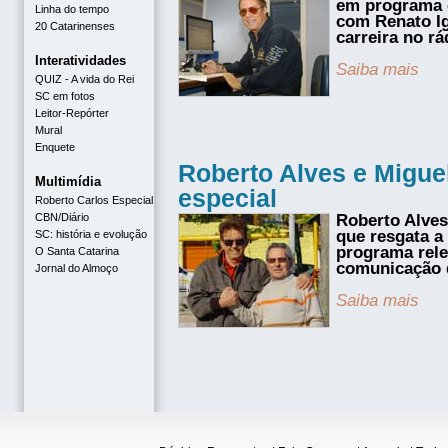
em programa 
Linha do tempo
com Renato Ig
20 Catarinenses
carreira no rád
Interatividades
Saiba mais
QUIZ - A vida do Rei
SC em fotos
Leitor-Repórter
Mural
Enquete
Roberto Alves e Migue
Multimídia
especial
Roberto Carlos Especial
CBN/Diário
Roberto Alve
que resgata a
SC: história e evolução
programa rele
O Santa Catarina
comunicação 
Jornal do Almoço
Saiba mais