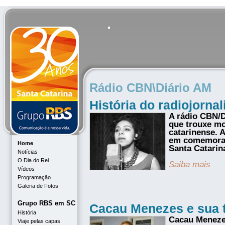
Rádio CBN\Diário AM
História do radiojorna
A rádio CBN/D
que trouxe mo
catarinense. 
em comemoraç
Home
Santa Catarin
Notícias
O Dia do Rei
Saiba mais
Vídeos
Programação
Galeria de Fotos
Grupo RBS em SC
Cacau Menezes e sua t
História
Cacau Meneze
Viaje pelas capas