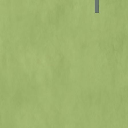
QUASE UM
PATINETE
No início do século
19, o embrião da
bicicleta era de
madeira e não tinha
pedais – o usuário
praticamente
caminhava com ela,
sem controle da
direção. Mais tarde,
descobriu-se que os
pedais ajudariam a
tracionar, mas o
ciclista ia sentado
sobre a roda da
frente – maior do
que a traseira –, o
que causava
acidentes ao
acionar o freio. O
modelo de duas
rodas com pedais
no centro foi
disseminado só no
fim do século 19