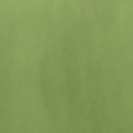
PNEUS IDEAIS
ASFALTO
TR
O ideal são pneus mais
Pn
finos e lisos, que
cra
deslizam melhor no
ide
asfalto e oferecem
su
menos resistência ao
inv
solo. Ranhuras m “V”
vez
melhoram a curva em
ind
estradas com água
co
RESERVE ESPAÇO NA MOCHILA
HIGIENE