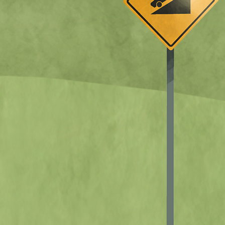
QUASE UM
AVENTUREIRO EQU
PATINETE
Veja o que é
essencial para
pedalar com
conforto e
segurança