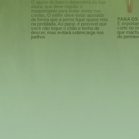
O ajuste do banco dependerá da sua
altura, que deve regular o
equipamento para evitar dores nas
costas. O selim deve estar ajustado
PARA OS
de forma que a perna fique quase reta
É importan
na pedalada. Ao parar, é possível que
corte no m
você não toque o chão e tenha de
que machu
descer, mas evitará sobrecarga nos
do períneo
joelhos