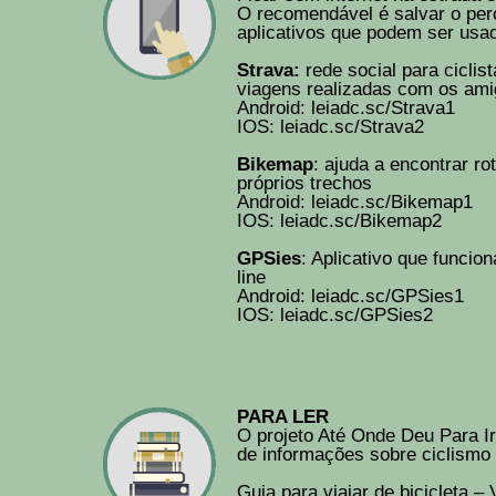
O recomendável é salvar o percu
aplicativos que podem ser usad
Strava:
rede social para ciclis
viagens realizadas com os ami
Android:
leiadc.sc/Strava1
IOS:
leiadc.sc/Strava2
Bikemap
: ajuda a encontrar ro
próprios trechos
Android:
leiadc.sc/Bikemap1
IOS:
leiadc.sc/Bikemap2
GPSies
: Aplicativo que funcio
line
Android:
leiadc.sc/GPSies1
IOS:
leiadc.sc/GPSies2
PARA LER
O projeto Até Onde Deu Para Ir
de informações sobre ciclismo 
Guia para viajar de bicicleta – 