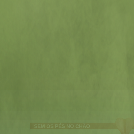
Sabonete, xampu, condicionador e creme
hidratante, pente, escova, cortador de unh
escova e pasta de dente, fio dental, papel
higiênico, toalha, filtro solar e protetor labia
ROUPAS
Leve duas bermudas do tipo ciclista, três
pares de meia de pedalar, uma calça de
tactel, jaqueta corta-vento, boné ou chapé
três camisas de manga curta e uma de
manga longa
FERRAMENTAS
Jogo de chaves allen, kit de reparo de
câmara, bomba de ar, câmara reserva,
chave de fenda, alicate de bico, chave de
corrente, chave de raios, chave de boca
regulável, canivete, lubrificante, raios
extras, pastilhas de freio, gancheira do
quadro, pano e escova de limpeza
SEM OS PÉS NO CHÃO