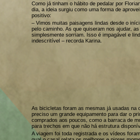
Como já tinham o hábito de pedalar por Florian
dia, a ideia surgiu como uma forma de aproveit
positivo:
– Vimos muitas paisagens lindas desde o iní
pelo caminho. As que quiseram nos ajudar, 
simplesmente sorriam. Isso é impagável e li
indescritível – recorda Karina.
As bicicletas foram as mesmas já usadas na 
preciso um grande equipamento para dar o pri
comprados aos poucos, como a barraca de mon
para trechos em que não há estrutura disponí
A viagem foi toda registrada e os vídeos fora
qual o casal relata os melhores e piores mo