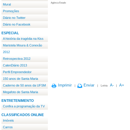
Agência Estado
Mural
Promoções
Diário no Twitter
Diário no Facebook
ESPECIAL
A história da tragédia na Kiss
Maristela Moura & Conexão
2012
Retrospectiva 2012
CalenDiário 2013
Perfil Empreendedor
150 anos de Santa Maria
Imprimir
Enviar
A-
A+
Caderno de 50 anos da UFSM
|
|
Letra
|
Megafoto de Santa Maria
ENTRETENIMENTO
Confira a programação da TV
CLASSIFICADOS ONLINE
Imóveis
Carros