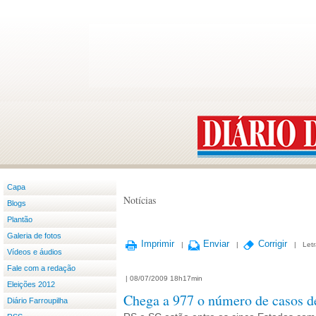
Capa
Notícias
Blogs
Plantão
Galeria de fotos
Imprimir
Enviar
Corrigir
|
|
|
Let
Vídeos e áudios
Fale com a redação
|
08/07/2009 18h17min
Eleições 2012
Chega a 977 o número de casos de
Diário Farroupilha