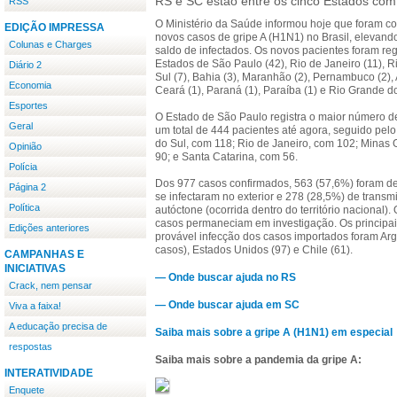
RS e SC estão entre os cinco Estados co
RSS
O Ministério da Saúde informou hoje que foram c
EDIÇÃO IMPRESSA
novos casos de gripe A (H1N1) no Brasil, elevand
Colunas e Charges
saldo de infectados. Os novos pacientes foram re
Estados de São Paulo (42), Rio de Janeiro (11), 
Diário 2
Sul (7), Bahia (3), Maranhão (2), Pernambuco (2), 
Economia
Ceará (1), Paraná (1), Paraíba (1) e Rio Grande do
Esportes
O Estado de São Paulo registra o maior número d
Geral
um total de 444 pacientes até agora, seguido pel
do Sul, com 118; Rio de Janeiro, com 102; Minas 
Opinião
90; e Santa Catarina, com 56.
Polícia
Dos 977 casos confirmados, 563 (57,6%) foram d
Página 2
se infectaram no exterior e 278 (28,5%) de transm
Política
autóctone (ocorrida dentro do território nacional).
casos permaneciam em investigação. Os principai
Edições anteriores
provável infecção dos casos importados foram Arg
casos), Estados Unidos (97) e Chile (61).
CAMPANHAS E
INICIATIVAS
— Onde buscar ajuda no RS
Crack, nem pensar
— Onde buscar ajuda em SC
Viva a faixa!
A educação precisa de
Saiba mais sobre a gripe A (H1N1) em especial
respostas
Saiba mais sobre a pandemia da gripe A:
INTERATIVIDADE
Enquete