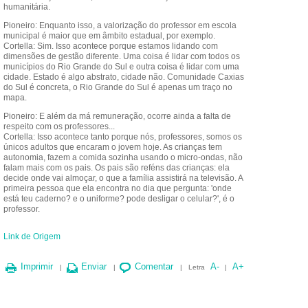
humanitária.
Pioneiro: Enquanto isso, a valorização do professor em escola
municipal é maior que em âmbito estadual, por exemplo.
Cortella: Sim. Isso acontece porque estamos lidando com
dimensões de gestão diferente. Uma coisa é lidar com todos os
municípios do Rio Grande do Sul e outra coisa é lidar com uma
cidade. Estado é algo abstrato, cidade não. Comunidade Caxias
do Sul é concreta, o Rio Grande do Sul é apenas um traço no
mapa.
Pioneiro: E além da má remuneração, ocorre ainda a falta de
respeito com os professores...
Cortella: Isso acontece tanto porque nós, professores, somos os
únicos adultos que encaram o jovem hoje. As crianças tem
autonomia, fazem a comida sozinha usando o micro-ondas, não
falam mais com os pais. Os pais são reféns das crianças: ela
decide onde vai almoçar, o que a família assistirá na televisão. A
primeira pessoa que ela encontra no dia que pergunta: 'onde
está teu caderno? e o uniforme? pode desligar o celular?', é o
professor.
Link de Origem
Imprimir
Enviar
Comentar
A-
A+
|
|
|
Letra
|