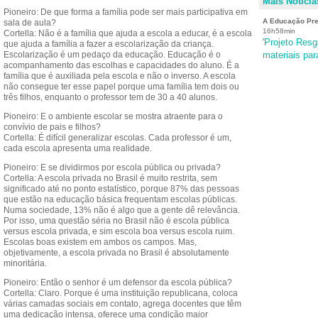
Mais Notícia
Pioneiro: De que forma a família pode ser mais participativa em
A Educação Pre
sala de aula?
16h58min
Cortella: Não é a família que ajuda a escola a educar, é a escola
'Projeto Resg
que ajuda a família a fazer a escolarização da criança.
Escolarização é um pedaço da educação. Educação é o
materiais par
acompanhamento das escolhas e capacidades do aluno. É a
família que é auxiliada pela escola e não o inverso. A escola
não consegue ter esse papel porque uma família tem dois ou
três filhos, enquanto o professor tem de 30 a 40 alunos.
Pioneiro: E o ambiente escolar se mostra atraente para o
convívio de pais e filhos?
Cortella: É difícil generalizar escolas. Cada professor é um,
cada escola apresenta uma realidade.
Pioneiro: E se dividirmos por escola pública ou privada?
Cortella: A escola privada no Brasil é muito restrita, sem
significado até no ponto estatístico, porque 87% das pessoas
que estão na educação básica frequentam escolas públicas.
Numa sociedade, 13% não é algo que a gente dê relevância.
Por isso, uma questão séria no Brasil não é escola pública
versus escola privada, e sim escola boa versus escola ruim.
Escolas boas existem em ambos os campos. Mas,
objetivamente, a escola privada no Brasil é absolutamente
minoritária.
Pioneiro: Então o senhor é um defensor da escola pública?
Cortella: Claro. Porque é uma instituição republicana, coloca
várias camadas sociais em contato, agrega docentes que têm
uma dedicação intensa, oferece uma condição maior