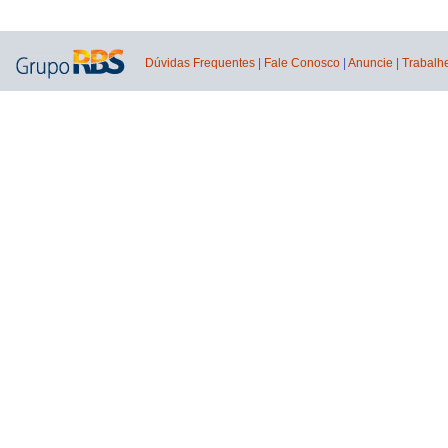
Dúvidas Frequentes
|
Fale Conosco
|
Anuncie
|
Trabalh