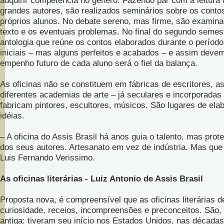
adquirir competência no gênero. Fazendo par com a leitura
grandes autores, são realizados seminários sobre os contos
próprios alunos. No debate sereno, mas firme, são examina
texto e os eventuais problemas. No final do segundo semest
antologia que reúne os contos elaborados durante o período
iniciais – mas alguns perfeitos e acabados – e assim deve
empenho futuro de cada aluno será o fiel da balança.
As oficinas não se constituem em fábricas de escritores, 
diferentes academias de arte – já seculares e incorporadas 
fabricam pintores, escultores, músicos. São lugares de ela
idéias.
– A oficina do Assis Brasil há anos guia o talento, mas prot
dos seus autores. Artesanato em vez de indústria. Mas qu
Luis Fernando Verissimo.
As oficinas literárias - Luiz Antonio de Assis Brasil
Proposta nova, é compreensível que as oficinas literárias 
curiosidade, receios, incompreensões e preconceitos. São, 
antiga: tiveram seu início nos Estados Unidos, nas décadas 