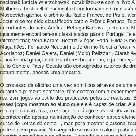
nacional: Letícia Wierzchowski notabilizou-se com o livro 
Mulheres, best-seller nacional e transformado em minisséri
Moscovich ganhou o prêmio da Radio France, de Paris, alé
Jabuti e de ter sido classificada para o Prêmio Portugal Te
importantes do país; Amílcar Bettega Barbosa, junto com M
igualmente encontram-se classificados para o Portugal Tel
internacional; Vera Karam, Beatriz Viégas-Faria, Hilda Sim
Magalhães, Fernando Neubarth e Jerônimo Teixeira foram 
Açorianos; Daniel Galera, Daniel (Mojo) Pelizzari, Clarah 
a novíssima geração de escritores brasileiros, e já começa
Julio Conte e Patsy Cecato são consagrados autores de dra
naturalmente, apenas uma amostra.
O processo da oficina: uma vez admitidos através de uma s
durante o primeiro semestre, têm contato com a experiment
realizam jogos ao estilo dos praticados pelos surrealistas. 
esses jogos mostram ao aluno que ele é capaz de criar. Al
o tempo da narrativa, o espaço, o diálogo e as estruturas na
acontece não apenas na intenção de conhecer esses eleme
curso de Letras dá conta –, mas para mostrar o arsenal téc
pode e deve possuir. No segundo semestre o aluno pratica 